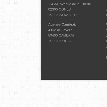
1 & 33, Avenue de la Liberté
02300 OGNES
Tel: 03 23 52 30 18
Agence Cambrai:
4 rue de Tavelle
59400 CAMBRAI
Tel: 03 27 81 63 09