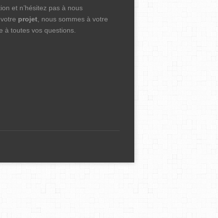
tion et n’hésitez pas à nous
 votre
projet
, nous sommes à votre
e à toutes vos questions.