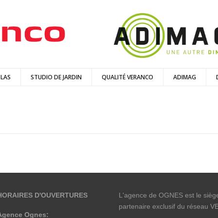
LAS
STUDIO DE JARDIN
QUALITÉ VERANCO
ADIMAG
HORAIRES D'OUVERTURES
L'agence de OGNES est le siège
partenaire exclusif du réseau
Agence Ognes: