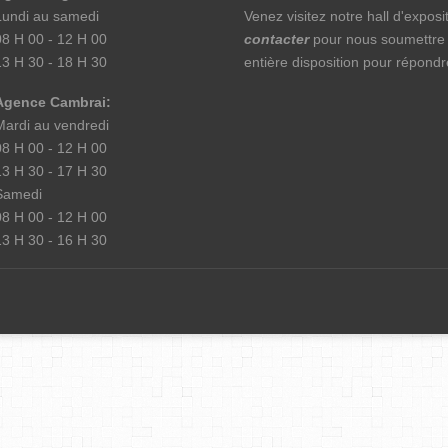
Lundi au samedi
Venez visitez notre hall d'exposi
08 H 00 - 12 H 00
contacter
pour nous soumettre
13 H 30 - 18 H 30
entière disposition pour répondr
Agence Cambrai:
Mardi au vendredi
08 H 00 - 12 H 00
13 H 30 - 17 H 30
Samedi
08 H 00 - 12 H 00
13 H 30 - 16 H 30