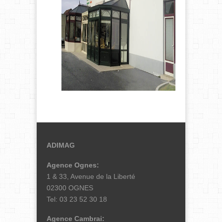
ADIMAG
Agence Ognes:
1 & 33, Avenue de la Liberté
02300 OGNES
Tel: 03 23 52 30 18
Agence Cambrai: