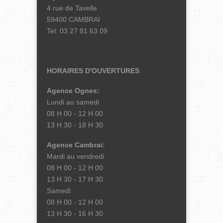
4 rue de Tavelle
59400 CAMBRAI
Tel: 03 27 81 63 09
HORAIRES D'OUVERTURES
Agence Ognes:
Lundi au samedi
08 H 00 - 12 H 00
13 H 30 - 18 H 30
Agence Cambrai:
Mardi au vendredi
08 H 00 - 12 H 00
13 H 30 - 17 H 30
Samedi
08 H 00 - 12 H 00
13 H 30 - 16 H 30